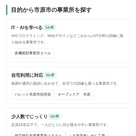
目的から市原市の事業所を探す
IT・AIを学べる
1か所
AIやプログラミング、WebデザインなどこれからのIT分野の訓練に取
り組める事業所です。
多機能型事業所エール
在宅利用に対応
2か所
体調や通所の負担に合わせて、在宅での訓練も選べる事業所です。
パレット市原市役所前
オープンドア 市原
少人数でじっくり
2か所
定員10名以下で、一人ひとりに目が届きやすい事業所です。
就労移行支援事業所コネクト
ふる里学舎しぜん工房