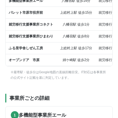
多機能型事業所エール
八幡宿駅 徒歩14分
就労移行
パレット市原市役所前
上総村上駅 徒歩15分
就労移行
就労移行支援事業所コネクト
八幡宿駅 徒歩1分
就労移行
就労移行支援事業所ひまわり
八幡宿駅 徒歩8分
就労移行
ふる里学舎しぜん工房
上総村上駅 徒歩17分
就労移行
オープンドア 市原
姉ケ崎駅 徒歩2分
就労移行
※最寄駅・徒歩分はGoogle地図の直線距離目安。IT対応は各事業所
の公式サイト記載を基に判定しています。
事業所ごとの詳細
多機能型事業所エール
1