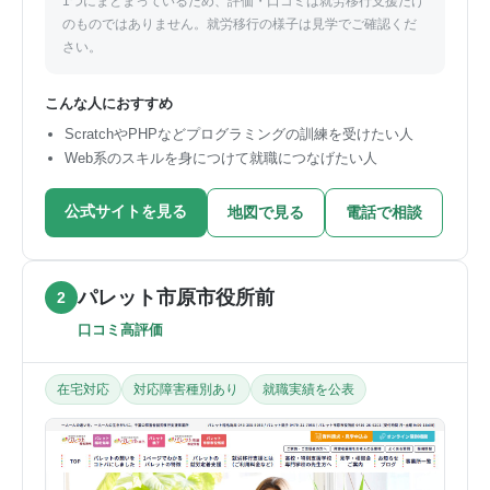
1つにまとまっているため、評価・口コミは就労移行支援だけ
のものではありません。就労移行の様子は見学でご確認くだ
さい。
こんな人におすすめ
ScratchやPHPなどプログラミングの訓練を受けたい人
Web系のスキルを身につけて就職につなげたい人
公式サイトを見る
地図で見る
電話で相談
パレット市原市役所前
2
口コミ高評価
在宅対応
対応障害種別あり
就職実績を公表