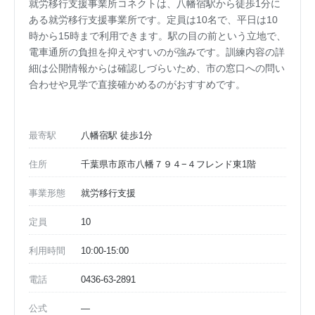
就労移行支援事業所コネクトは、八幡宿駅から徒歩1分に
ある就労移行支援事業所です。定員は10名で、平日は10
時から15時まで利用できます。駅の目の前という立地で、
電車通所の負担を抑えやすいのが強みです。訓練内容の詳
細は公開情報からは確認しづらいため、市の窓口への問い
合わせや見学で直接確かめるのがおすすめです。
最寄駅
八幡宿駅 徒歩1分
住所
千葉県市原市八幡７９４−４フレンド東1階
事業形態
就労移行支援
定員
10
利用時間
10:00-15:00
電話
0436-63-2891
公式
—