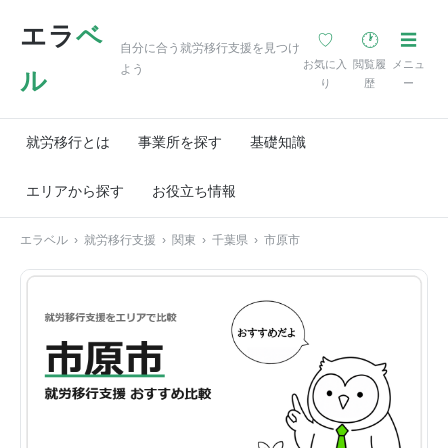
エラ
ベ
♡
🕐
☰
自分に合う就労移行支援を見つけ
お気に入
閲覧履
メニュ
よう
ル
り
歴
ー
就労移行とは
事業所を探す
基礎知識
エリアから探す
お役立ち情報
エラベル
›
就労移行支援
›
関東
›
千葉県
›
市原市