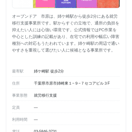
オープンドア 市原は、姉ケ崎駅から徒歩2分にある就労
移行支援事業所です。駅からすぐの立地で、通所の負担を
抑えたい人には心強い環境です。公式情報ではPC作業を
中心とした訓練の記載があり、在宅での利用や幅広い障害
種別への対応もうたわれています。姉ケ崎駅の周辺で通い
やすさを重視して選びたい人に候補となる事業所です。
最寄駅
姉ケ崎駅 徒歩2分
住所
千葉県市原市姉崎東１−９−７セコアビル３F
事業形態
就労移行支援
定員
—
利用時間
—
電話
03-5846-3731