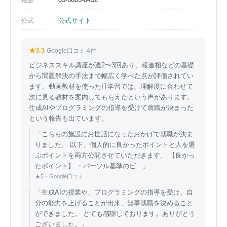
公式
公式サイト
★3.3
Google口コミ 4件
ビジネススキル講座が週2〜3回あり、報連相などの基礎
から問題解決の手法まで幅広く学べた点が評価されてい
ます。動画教材を使ったIT学習では、理解度に合わせて
次に見る教材を案内してもらえたという声があります。
生成AIやプログラミングの指導を受けて就職が決まった
という報告も出ています。
「こちらの施設にお世話になったおかげで就職が決ま
りました。 以下、個人的に良かったポイントと人を選
ぶポイントを両方公開させていただきます。 【良かっ
たポイント】 ・パーソル基準のビ…」
★5・Google口コミ
「生成AIの授業や、プログラミングの指導を受け、自
分の能力を上げることが出来、無事就職を決めること
ができました。 とても感謝しております。ありがとう
ございました。」