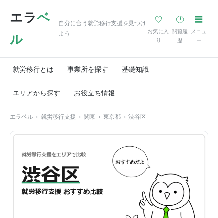
エラ
ベ
♡
🕐
☰
自分に合う就労移行支援を見つけ
お気に入
閲覧履
メニュ
よう
ル
り
歴
ー
就労移行とは
事業所を探す
基礎知識
エリアから探す
お役立ち情報
エラベル
›
就労移行支援
›
関東
›
東京都
›
渋谷区