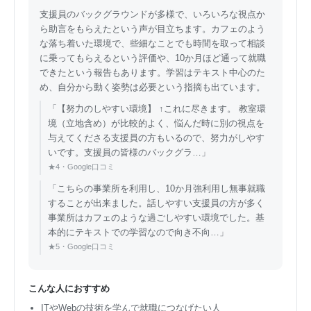
支援員のバックグラウンドが多様で、いろいろな視点か
ら助言をもらえたという声が目立ちます。カフェのよう
な落ち着いた環境で、些細なことでも時間を取って相談
に乗ってもらえるという評価や、10か月ほど通って就職
できたという報告もあります。学習はテキスト中心のた
め、自分から動く姿勢は必要という指摘も出ています。
「【努力のしやすい環境】 ↑これに尽きます。 教室環
境（立地含め）が比較的よく、悩んだ時に別の視点を
与えてくださる支援員の方もいるので、努力がしやす
いです。支援員の皆様のバックグラ…」
★4・Google口コミ
「こちらの事業所を利用し、10か月強利用し無事就職
することが出来ました。話しやすい支援員の方が多く
事業所はカフェのような過ごしやすい環境でした。基
本的にテキストでの学習なので向き不向…」
★5・Google口コミ
こんな人におすすめ
ITやWebの技術を学んで就職につなげたい人