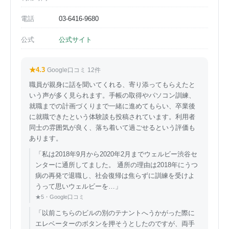
電話
03-6416-9680
公式
公式サイト
★4.3
Google口コミ 12件
職員が親身に話を聞いてくれる、寄り添ってもらえたと
いう声が多く見られます。手帳の取得やパソコン訓練、
就職までの計画づくりまで一緒に進めてもらい、卒業後
に就職できたという体験談も投稿されています。利用者
同士の雰囲気が良く、落ち着いて過ごせるという評価も
あります。
「私は2018年9月から2020年2月までウェルビー渋谷セ
ンターに通所してました。 通所の理由は2018年にうつ
病の再発で退職し、社会復帰は焦らずに訓練を受けよ
うって思いウェルビーを…」
★5・Google口コミ
「以前こちらのビルの別のテナントへうかがった際に
エレベーターのボタンを押そうとしたのですが、両手