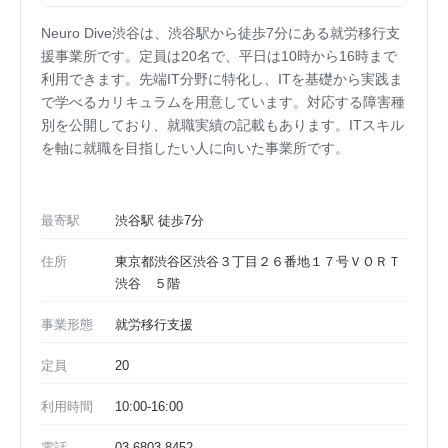
Neuro Dive渋谷は、渋谷駅から徒歩7分にある就労移行支
援事業所です。定員は20名で、平日は10時から16時まで
利用できます。先端IT分野に特化し、ITを基礎から実践ま
で学べるカリキュラムを用意しています。対応する障害種
別を公開しており、就職実績の記載もあります。ITスキル
を軸に就職を目指したい人に向いた事業所です。
最寄駅
渋谷駅 徒歩7分
住所
東京都渋谷区渋谷３丁目２６番地１７号ＶＯＲＴ
渋谷 ５階
事業形態
就労移行支援
定員
20
利用時間
10:00-16:00
電話
03-6803-8452