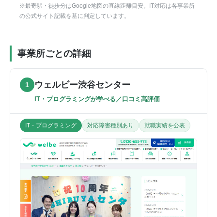
※最寄駅・徒歩分はGoogle地図の直線距離目安。IT対応は各事業所
の公式サイト記載を基に判定しています。
事業所ごとの詳細
ウェルビー渋谷センター
1
IT・プログラミングが学べる／口コミ高評価
IT・プログラミング
対応障害種別あり
就職実績を公表