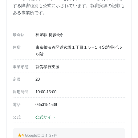
する障害種別も公式に示されています。就職実績の記載も
ある事業所です。
最寄駅
神泉駅 徒歩4分
住所
東京都渋谷区道玄坂１丁目１５−１４St渋谷ビル
６階
事業形態
就労移行支援
定員
20
利用時間
10:00-16:00
電話
0353154539
公式
公式サイト
★4
Google口コミ 27件