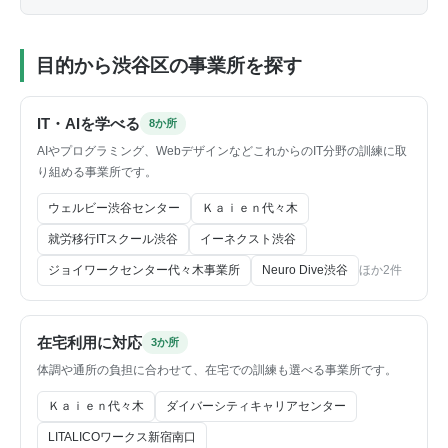
目的から渋谷区の事業所を探す
IT・AIを学べる
8か所
AIやプログラミング、WebデザインなどこれからのIT分野の訓練に取
り組める事業所です。
ウェルビー渋谷センター
Ｋａｉｅｎ代々木
就労移行ITスクール渋谷
イーネクスト渋谷
ジョイワークセンター代々木事業所
Neuro Dive渋谷
ほか2件
在宅利用に対応
3か所
体調や通所の負担に合わせて、在宅での訓練も選べる事業所です。
Ｋａｉｅｎ代々木
ダイバーシティキャリアセンター
LITALICOワークス新宿南口