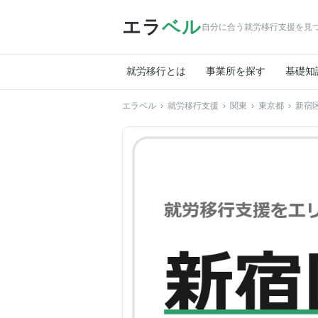
エラ
ベル
自分に合う就労移行支援を見
就労移行とは
事業所を探す
基礎知
エラベル
›
就労移行支援
›
関東
›
東京都
›
新宿