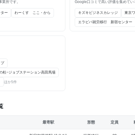
事業所です。
Google口コミで高い評価を集めて
ンター
わーくす ここ・から
キズキビジネスカレッジ
東京
エラビバ就労移行 新宿センター
ップ
の杜−ジョブステーション高田馬場
ト
ほか5件
覧
最寄駅
形態
定員