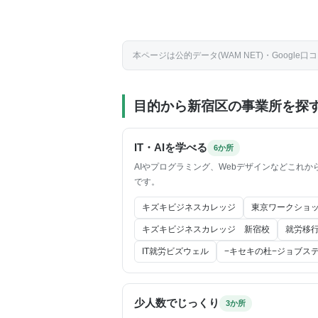
本ページは公的データ(WAM NET)・Goo
目的から新宿区の事業所を探
IT・AIを学べる
6か所
AIやプログラミング、Webデザインなどこれか
です。
キズキビジネスカレッジ
東京ワークショ
キズキビジネスカレッジ 新宿校
就労移
IT就労ビズウェル
−キセキの杜−ジョブス
少人数でじっくり
3か所