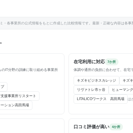
gle口コミ・各事業所の公式情報をもとに作成した比較情報です。最新・正確な内容は各
す
在宅利用に対応
7か所
らのIT分野の訓練に取り組める事業所
体調や通所の負担に合わせて、在宅
キズキビジネスカレッジ
キズ
ップ
リヴァトレ市ヶ谷
ヒューマン
行支援事業所リスタート
LITALICOワークス 高田馬場
ほ
テーション高田馬場
口コミ評価が高い
4か所